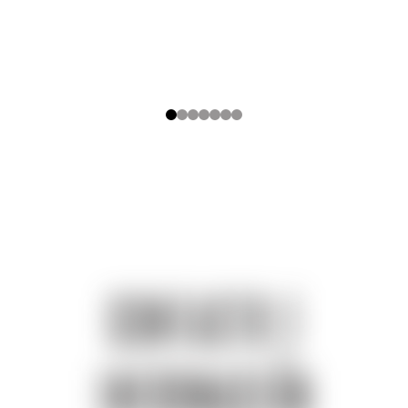
0
1
2
3
4
5
6
contacto e
información